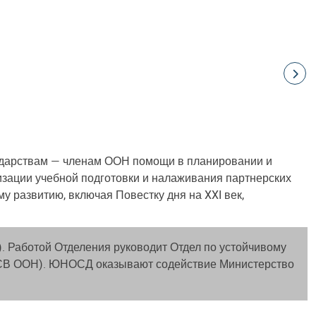
ударствам — членам ООН помощи в планировании и
изации учебной подготовки и налаживания партнерских
 развитию, включая Повестку дня на XXI век,
 Работой Отделения руководит Отдел по устойчивому
ЭСВ ООН). ЮНОСД оказывают содействие Министерство