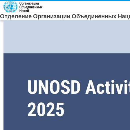
Skip to main content
Отделение Организации Объединенных Наци