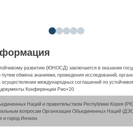
нформация
тойчивому развитию (ЮНОСД) заключается в оказании гос
о путем обмена знаниями, проведения исследований, орган
в осуществлении международных соглашений по устойчивому
 документы Конференции Рио+20.
диненных Наций и правительством Республики Корея (РК).
оциальным вопросам Организации Объединенных Наций (Д
 и город Инчхон.