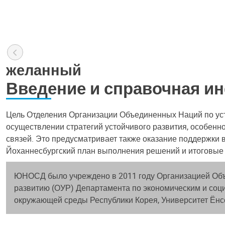
желанный
Введение и справочная и
Цель Отделения Организации Объединенных Наций по ус
осуществлении стратегий устойчивого развития, особенн
связей. Это предусматривает также оказание поддержки 
Йоханнесбургский план выполнения решений и итоговые
ЮНОСД было учреждено в 2011 году Организацией Объе
развитию (ОУР) Департамента по экономическим и с
окружающей среды Республики Корея, Университет Ёнсе